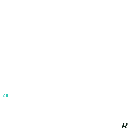
All
R