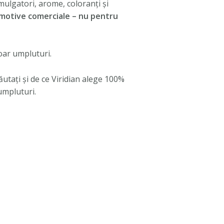
 emulgatori, arome, coloranți și
n motive comerciale – nu pentru
oar umpluturi.
ăutați și de ce Viridian alege 100%
 umpluturi.