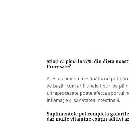
Știați că până la 57% din dieta noas
Procesate?
Aceste alimente nesănătoase pot păre
de bază , cum ar fi unele tipuri de pâi
ultraprocesate poate afecta aportul no
inflamație și sănătatea intestinală.
Suplimentele pot completa golurile d
dar multe vitamine conțin aditivi art