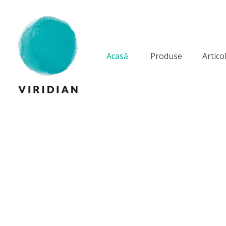
Skip
to
content
Acasă
Produse
Artico