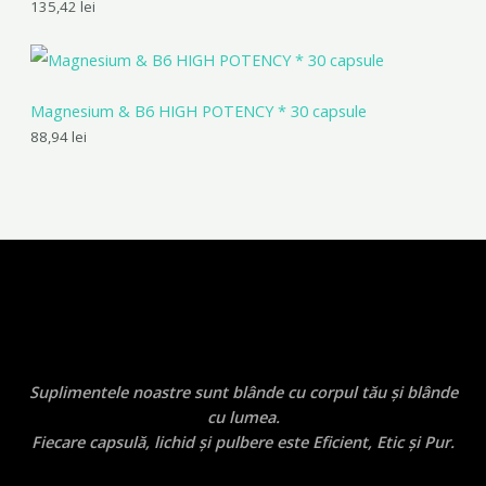
135,42
lei
Magnesium & B6 HIGH POTENCY * 30 capsule
88,94
lei
Suplimentele noastre sunt blânde cu corpul tău și blânde
cu lumea.
Fiecare capsulă, lichid și pulbere este Eficient, Etic și Pur.