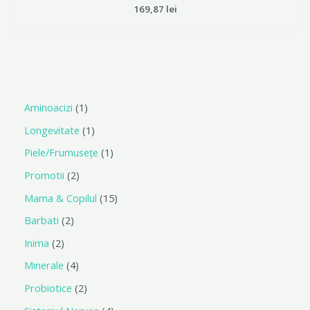
Evaluat
169,87
lei
la
0
din
5
Aminoacizi
1
Longevitate
1
Piele/Frumusețe
1
Promotii
2
Mama & Copilul
15
Barbati
2
Inima
2
Minerale
4
Probiotice
2