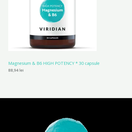
Magnesium & B6 HIGH POTENCY * 30 capsule
88,94
lei