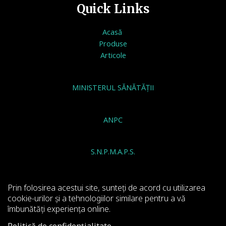
Quick Links
Acasă
Produse
Articole
MINISTERUL SĂNĂTĂȚII
ANPC
S.N.P.M.A.P.S.
INSTITUTUL NATIONAL DE SANATATE PUBLICA
Prin folosirea acestui site, sunteți de acord cu utilizarea
cookie-urilor și a tehnologiilor similare pentru a vă
îmbunătăți experiența online.