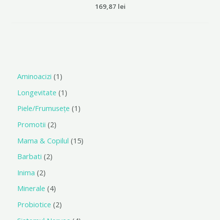
Evaluat
169,87
lei
la
0
din
5
Aminoacizi
1
Longevitate
1
Piele/Frumusețe
1
Promotii
2
Mama & Copilul
15
Barbati
2
Inima
2
Minerale
4
Probiotice
2