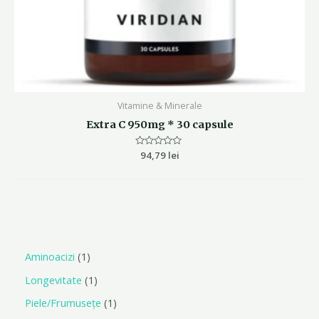
Vitamine & Minerale
Extra C 950mg * 30 capsule
Evaluat
94,79
lei
la
0
din
5
Aminoacizi
1
Longevitate
1
Piele/Frumusețe
1