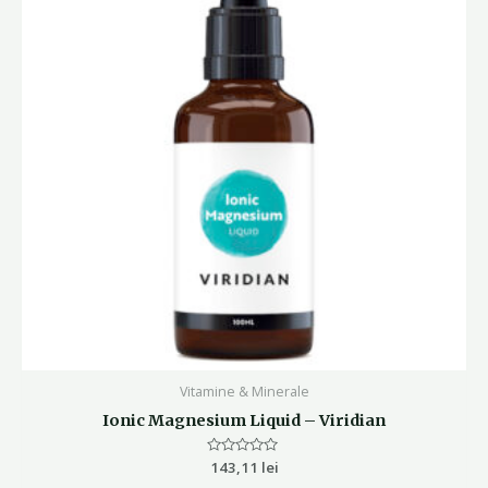
Vitamine & Minerale
Ionic Magnesium Liquid – Viridian
Evaluat
143,11
lei
la