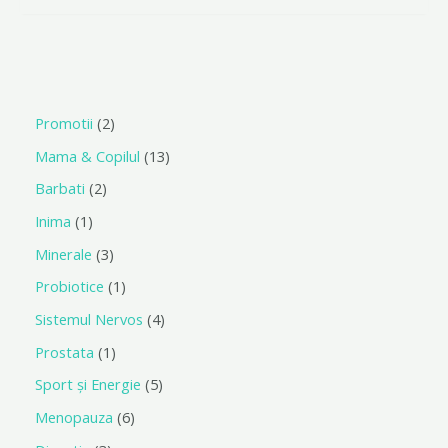
0
din
5
Promotii
2
Mama & Copilul
13
Barbati
2
Inima
1
Minerale
3
Probiotice
1
Sistemul Nervos
4
Prostata
1
Sport și Energie
5
Menopauza
6