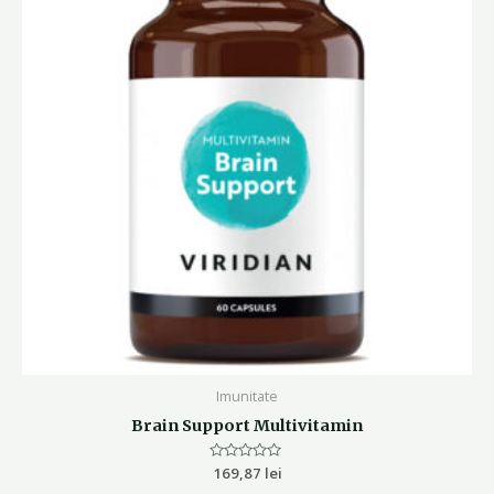
Imunitate
Brain Support Multivitamin
Evaluat
169,87
lei
la