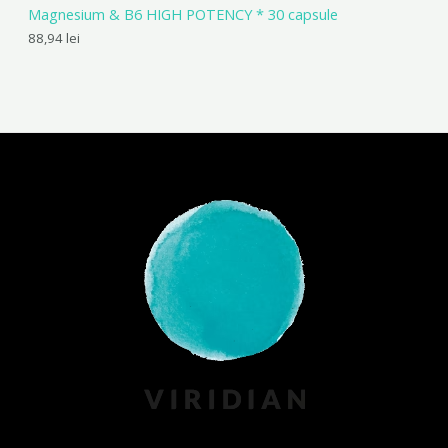
Magnesium & B6 HIGH POTENCY * 30 capsule
88,94
lei