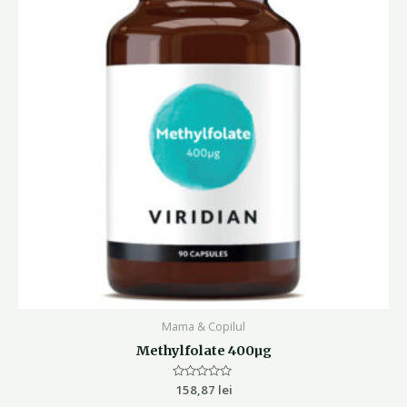
Mama & Copilul
Methylfolate 400µg
Evaluat
158,87
lei
la