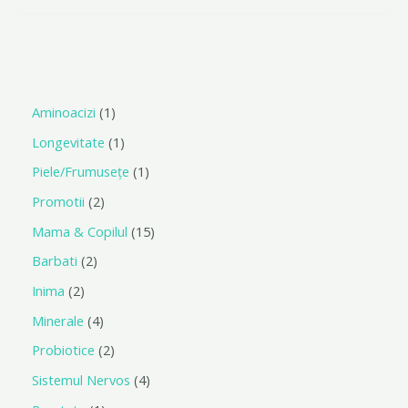
0
din
5
Aminoacizi
1
Longevitate
1
Piele/Frumusețe
1
Promotii
2
Mama & Copilul
15
Barbati
2
Inima
2
Minerale
4
Probiotice
2
Sistemul Nervos
4