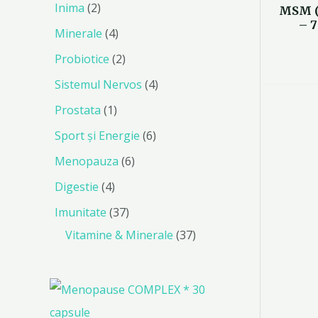
Inima
2
MSM (
e
e
e
e
e
e
d
e
e
e
s
d
– 
Minerale
4
u
e
u
s
s
Probiotice
2
e
e
Sistemul Nervos
4
Prostata
1
Sport și Energie
6
Menopauza
6
Digestie
4
Imunitate
37
Vitamine & Minerale
37