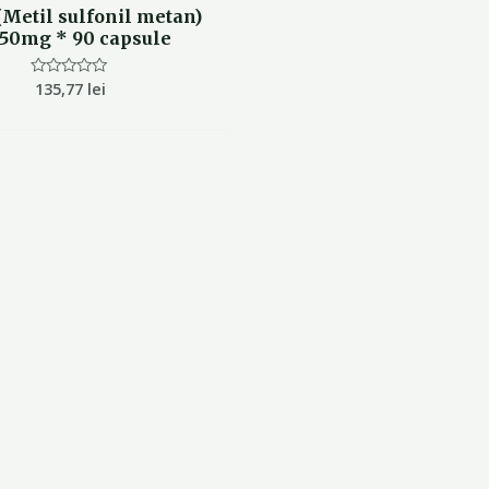
Metil sulfonil metan)
750mg * 90 capsule
135,77
lei
Evaluat
la
0
din
5