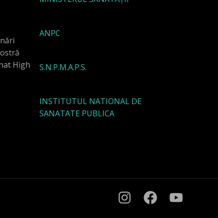
ANPC
rnări
ostră
inat High
S.N.P.M.A.P.S.
INSTITUTUL NATIONAL DE
SANATATE PUBLICA