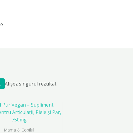
le
Afișez singurul rezultat
R
Mama & Copilul