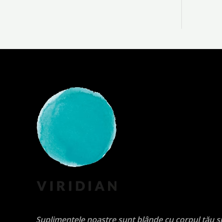
Suplimentele noastre sunt blânde cu corpul tău ș