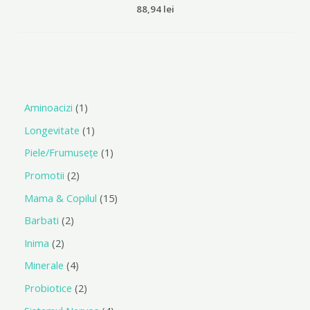
Evaluat
88,94
lei
la
0
din
5
Aminoacizi
1
Longevitate
1
Piele/Frumusețe
1
Promotii
2
Mama & Copilul
15
Barbati
2
Inima
2
Minerale
4
Probiotice
2