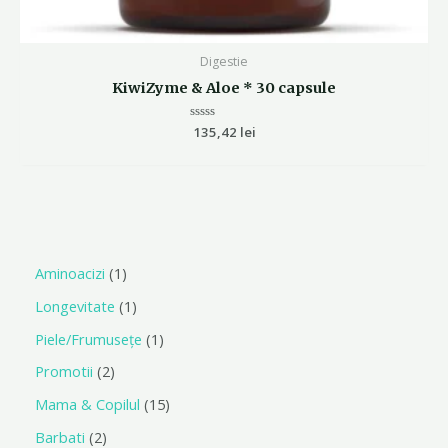
Digestie
KiwiZyme & Aloe * 30 capsule
Evaluat
135,42
lei
la
0
din
5
Aminoacizi
1
Longevitate
1
Piele/Frumusețe
1
Promotii
2
Mama & Copilul
15
Barbati
2