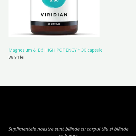
Magnesium & B6 HIGH POTENCY * 30 capsule
88,94
lei
Suplimentele noastre sunt blânde cu corpul tău și blânde
cu lumea.