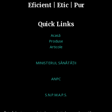
Eficient | Etic | Pur
Quick Links
Acasă
Produse
Articole
MINISTERUL SĂNĂTĂȚII
ANPC
S.N.P.M.A.P.S.
INSTITUTUL NATIONAL DE SANATATE PUBLICA