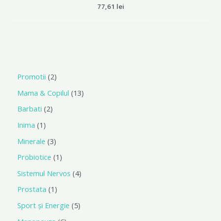
Evaluat
77,61
lei
la
0
din
5
Promotii
2
Mama & Copilul
13
Barbati
2
Inima
1
Minerale
3
Probiotice
1
Sistemul Nervos
4
Prostata
1
Sport și Energie
5