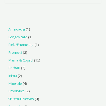
0
din
5
Aminoacizi
1
Longevitate
1
Piele/Frumusețe
1
Promotii
2
Mama & Copilul
15
Barbati
2
Inima
2
Minerale
4
Probiotice
2
Sistemul Nervos
4