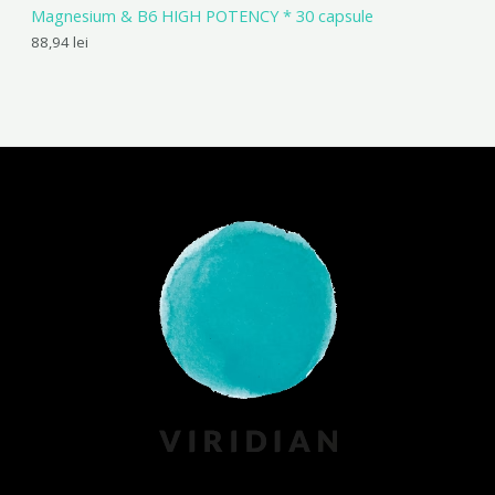
Magnesium & B6 HIGH POTENCY * 30 capsule
88,94
lei