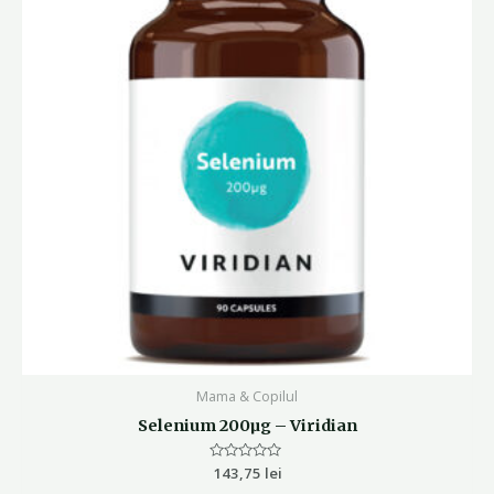
Mama & Copilul
Selenium 200µg – Viridian
Evaluat
143,75
lei
la