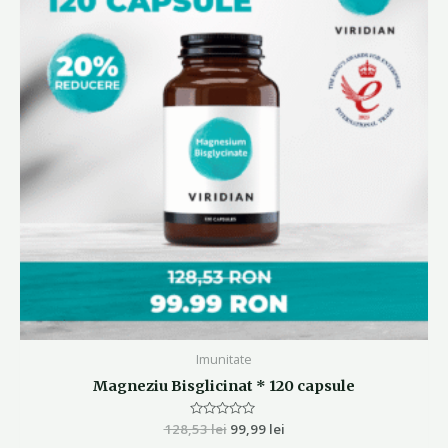
128,53 lei.
Imunitate
Magneziu Bisglicinat * 120 capsule
128,53
Evaluat
lei
99,99
lei
la