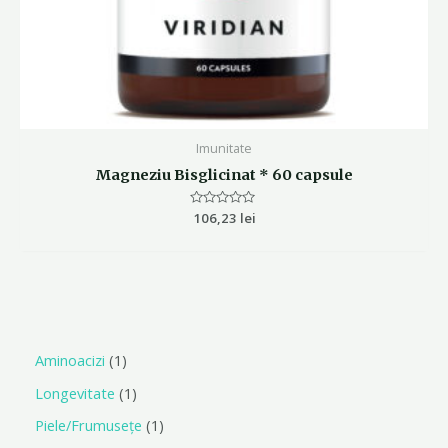
Imunitate
Magneziu Bisglicinat * 60 capsule
Evaluat
106,23
lei
la
0
din
5
Aminoacizi
1
Longevitate
1
Piele/Frumusețe
1