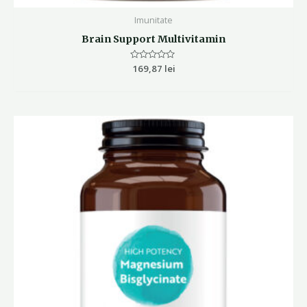
Imunitate
Brain Support Multivitamin
Evaluat
169,87
lei
la
0
din
5