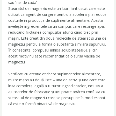
sau ‘inel de cada’.
Stearatul de magneziu este un lubrifiant uscat care este
utilizat ca agent de curgere pentru a accelera și a reduce
costurile în producția de suplimente alimentare. Acesta
învelește ingredientele ca un compus care respinge apa,
reducând fricțiunea compușilor atunci când trec prin
mașini. Este creat din două molecule de stearat și una de
magneziu pentru a forma o substanță similară săpunului.
În consecință, compusul inhibă solubilitatea[6], și din
acest motiv nu este recomandat ca o sursă viabilă de
magneziu.
Verificați cu atenție eticheta suplimentelor alimentare,
multe mărci au două liste – una de activi și una care este
lista completă legală a tuturor ingredientelor, inclusiv a
ajutoarelor de fabricație și aici poate apărea confuzia cu
stearatul de magneziu care se presupune în mod eronat
că este o formă bioactivă de magneziu.