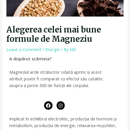
Alegerea celei mai bune
formule de Magneziu
Leave a Comment
/
Energie
/ By
NB
A dispărut scânteia?
Magneziul arde strălucitor odată aprins și acest
atribut poate fi comparat cu efectul său catalitic
asupra a peste 300 de funcții ale corpului.
F
I
a
n
c
s
e
t
Implicat în echilibrul electrolitic, producția de hormoni și
b
a
metabolism, producția de energie, relaxarea mușchilor,
o
g