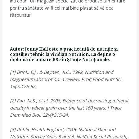
întrebări. Un magazin specializat de produse alimentare
pentru sănătate va fi cel mai bine plasat să vă dea
răspunsuri.
Autor: Jenny Hall este o practicantă de nutriție și
consilier tehnic la Viridian Nutrition. Ea deține o
diplomă de onoare BSc în Științe Nutriționale.
[1] Brink, E.J., & Beynen, A.C., 1992, Nutrition and
magnesium absorption: a review. Prog Food Nutr Sci.
16(2):125-62.
[2] Fan, M.S., et al, 2008, Evidence of decreasing mineral
density in wheat grain over the last 160 years. J Trace
Elem Med Biol. 22(4):315-24.
[3] Public Health England, 2016, National Diet and
Nutrition Survey Years 5 and 6. NatCen Social Research,