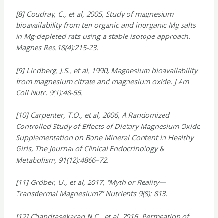
[8] Coudray, C., et al, 2005, Study of magnesium
bioavailability from ten organic and inorganic Mg salts
in Mg-depleted rats using a stable isotope approach.
Magnes Res.18(4):215-23.
[9] Lindberg, J.S., et al, 1990, Magnesium bioavailability
from magnesium citrate and magnesium oxide. J Am
Coll Nutr. 9(1):48-55.
[10] Carpenter, T.O., et al, 2006, A Randomized
Controlled Study of Effects of Dietary Magnesium Oxide
Supplementation on Bone Mineral Content in Healthy
Girls, The Journal of Clinical Endocrinology &
Metabolism, 91(12):4866–72.
[11] Gröber, U., et al, 2017, “Myth or Reality—
Transdermal Magnesium?” Nutrients 9(8): 813.
[12] Chandrasekaran,N.C., et al, 2016, Permeation of