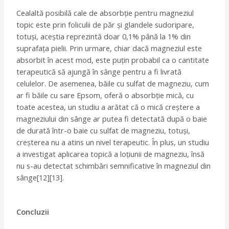
Cealaltă posibilă cale de absorbție pentru magneziul
topic este prin foliculii de păr și glandele sudoripare,
totuși, aceștia reprezintă doar 0,1% până la 1% din
suprafața pielii. Prin urmare, chiar dacă magneziul este
absorbit în acest mod, este puțin probabil ca o cantitate
terapeutică să ajungă în sânge pentru a fi livrată
celulelor. De asemenea, băile cu sulfat de magneziu, cum
ar fi băile cu sare Epsom, oferă o absorbție mică, cu
toate acestea, un studiu a arătat că o mică creștere a
magneziului din sânge ar putea fi detectată după o baie
de durată într-o baie cu sulfat de magneziu, totuși,
creșterea nu a atins un nivel terapeutic. În plus, un studiu
a investigat aplicarea topică a loțiunii de magneziu, însă
nu s-au detectat schimbări semnificative în magneziul din
sânge[12][13].
Concluzii