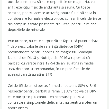
pot de asemenea să sece depozitele de magneziu, cum
ar fi: exercițiul fizic de anduranță și sauna. Cu toate
acestea, pentru aceste activități poate fi util să se ia în
considerare formulele electrolitice, cum ar fi cele derivate
din câmpiile sărate pristinate din Utah, pentru a reînnoi
depozitele de minerale.
Prin urmare, nu este surprinzător faptul că puțini indivizi
îndeplinesc valorile de referință dietetice (DRV)
recomandate pentru aportul de magneziu. Sondajul
Național de Dietă și Nutriție din 2016 a raportat că
bărbații cu vârste între 19-64 de ani au atins în medie
98% din aportul recomandat, în timp ce femeile de
aceeași vârstă au atins 87%.
Cei de 65 de ani și peste, în medie, au atins 88% și 84%
respectiv pentru bărbați și femei[3]. Amintiți-vă că DRV
este pur și simplu cantitatea necesară pentru a
contracara simptomele deficienței; nu pentru a oferi un
aport optim.