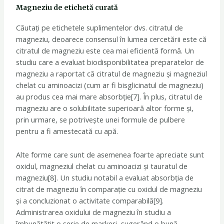
Magneziu de etichetă curată
Căutați pe etichetele suplimentelor dvs. citratul de
magneziu, deoarece consensul în lumea cercetării este că
citratul de magneziu este cea mai eficientă formă. Un
studiu care a evaluat biodisponibilitatea preparatelor de
magneziu a raportat că citratul de magneziu și magneziul
chelat cu aminoacizi (cum ar fi bisglicinatul de magneziu)
au produs cea mai mare absorbție[7]. În plus, citratul de
magneziu are o solubilitate superioară altor forme și,
prin urmare, se potrivește unei formule de pulbere
pentru a fi amestecată cu apă.
Alte forme care sunt de asemenea foarte apreciate sunt
oxidul, magneziul chelat cu aminoacizi și tauratul de
magneziu[8]. Un studiu notabil a evaluat absorbția de
citrat de magneziu în comparație cu oxidul de magneziu
și a concluzionat o activitate comparabilă[9].
Administrarea oxidului de magneziu în studiu a
îmbunătățit o serie de markeri, sugerând o bună