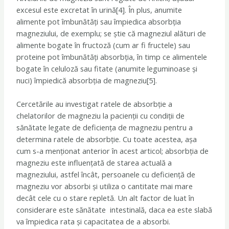
excesul este excretat în urină[4]. În plus, anumite
alimente pot îmbunătăți sau împiedica absorbția
magneziului, de exemplu; se știe că magneziul alături de
alimente bogate în fructoză (cum ar fi fructele) sau
proteine pot îmbunătăți absorbția, în timp ce alimentele
bogate în celuloză sau fitate (anumite leguminoase și
nuci) împiedică absorbția de magneziu[5].
Cercetările au investigat ratele de absorbție a
chelatorilor de magneziu la pacienții cu condiții de
sănătate legate de deficiența de magneziu pentru a
determina ratele de absorbție. Cu toate acestea, așa
cum s-a menționat anterior în acest articol; absorbția de
magneziu este influențată de starea actuală a
magneziului, astfel încât, persoanele cu deficiență de
magneziu vor absorbi și utiliza o cantitate mai mare
decât cele cu o stare repletă. Un alt factor de luat în
considerare este sănătate intestinală, daca ea este slabă
va împiedica rata și capacitatea de a absorbi.