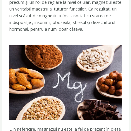
o
r
precum și un rol de reglare la nivel celular, magneziul este
k
a
un veritabil maestru al tuturor functiilor. Ca rezultat, un
m
nivel scăzut de magneziu a fost asociat cu starea de
indispoziție , insomnii, oboseala, stresul și dezechilibrul
hormonal, pentru a numi doar câteva.
Din nefericire, magneziul nu este la fel de prezent în dietă