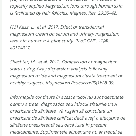
topically applied Magnesium ions through human skin
is facilitated by hair follicles. Magnes. Res. 29:35–42.
[13] Kass, L., et al, 2017, Effect of transdermal
magnesium cream on serum and urinary magnesium
levels in humans: A pilot study. PLoS ONE, 12(4),
e0174817.
Shechter, M., et al, 2012, Comparison of magnesium
status using X-ray dispersion analysis following
magnesium oxide and magnesium citrate treatment of
healthy subjects. Magnesium Research;25(1):28-39.
Informațiile conținute în acest articol nu sunt destinate
pentru a trata, diagnostica sau înlocui sfaturile unui
practicant de sănătate. Vă rugăm să consultați un
practicant de sănătate calificat dacă aveți o afecțiune de
sănătate preexistentă sau dacă luați în prezent
medicamente. Suplimentele alimentare nu ar trebui să