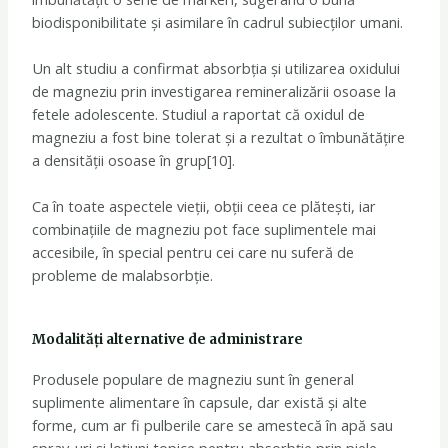
biodisponibilitate și asimilare în cadrul subiecților umani.
Un alt studiu a confirmat absorbția și utilizarea oxidului
de magneziu prin investigarea remineralizării osoase la
fetele adolescente. Studiul a raportat că oxidul de
magneziu a fost bine tolerat și a rezultat o îmbunătățire
a densității osoase în grup[10].
Ca în toate aspectele vieții, obții ceea ce plătești, iar
combinațiile de magneziu pot face suplimentele mai
accesibile, în special pentru cei care nu suferă de
probleme de malabsorbție.
Modalități alternative de administrare
Produsele populare de magneziu sunt în general
suplimente alimentare în capsule, dar există și alte
forme, cum ar fi pulberile care se amestecă în apă sau
spray-uri și loțiuni topice pentru absorbție prin piele.