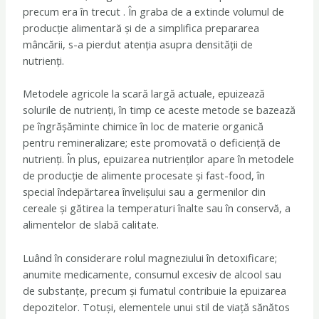
precum era în trecut . În graba de a extinde volumul de
producție alimentară și de a simplifica prepararea
mâncării, s-a pierdut atenția asupra densității de
nutrienți.
Metodele agricole la scară largă actuale, epuizează
solurile de nutrienți, în timp ce aceste metode se bazează
pe îngrășăminte chimice în loc de materie organică
pentru remineralizare; este promovată o deficiență de
nutrienți. În plus, epuizarea nutrienților apare în metodele
de producție de alimente procesate și fast-food, în
special îndepărtarea învelișului sau a germenilor din
cereale și gătirea la temperaturi înalte sau în conservă, a
alimentelor de slabă calitate.
Luând în considerare rolul magneziului în detoxificare;
anumite medicamente, consumul excesiv de alcool sau
de substanțe, precum și fumatul contribuie la epuizarea
depozitelor. Totuși, elementele unui stil de viață sănătos