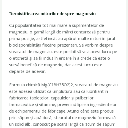
Demistificarea miturilor despre magneziu
Cu popularitatea tot mai mare a suplimentelor de
magneziu, o gamă largă de mărci concurează pentru
prima poziție, astfel încât au apărut multe mituri în jurul
biodisponibilității fiecărei prezentări. Să vorbim despre
stearatul de magneziu, este posibil să vezi acest lucru pe
o etichetă și să fii indus în eroare în a crede că este o
sursă benefică de magneziu, dar acest lucru este
departe de adevăr.
Formula chimică Mg(C18H35O2)2, stearatul de magneziu
este adesea utilizat ca umplutură sau ca lubrifiant în
fabricarea tabletelor, capsulelor și pulberilor
farmaceutice și vitamine, prevenind lipirea ingredientelor
de echipamentul de fabricație. Atunci când este produs
prin săpun și apă dură, stearatul de magneziu formează
un solid alb, cunoscut pe scară largă ca ‘scum de săpun’