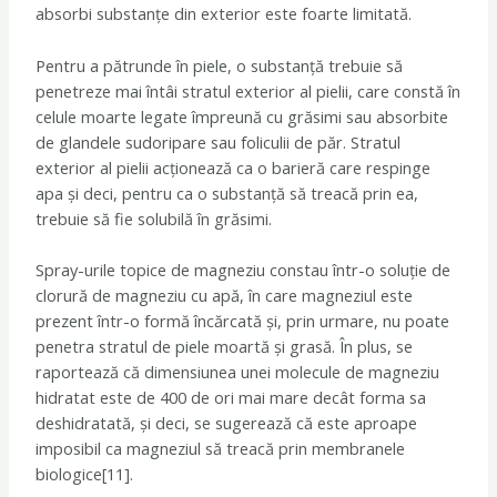
absorbi substanțe din exterior este foarte limitată.
Pentru a pătrunde în piele, o substanță trebuie să
penetreze mai întâi stratul exterior al pielii, care constă în
celule moarte legate împreună cu grăsimi sau absorbite
de glandele sudoripare sau foliculii de păr. Stratul
exterior al pielii acționează ca o barieră care respinge
apa și deci, pentru ca o substanță să treacă prin ea,
trebuie să fie solubilă în grăsimi.
Spray-urile topice de magneziu constau într-o soluție de
clorură de magneziu cu apă, în care magneziul este
prezent într-o formă încărcată și, prin urmare, nu poate
penetra stratul de piele moartă și grasă. În plus, se
raportează că dimensiunea unei molecule de magneziu
hidratat este de 400 de ori mai mare decât forma sa
deshidratată, și deci, se sugerează că este aproape
imposibil ca magneziul să treacă prin membranele
biologice[11].