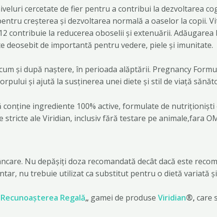
eluri cercetate de fier pentru a contribui la dezvoltarea cog
entru creșterea și dezvoltarea normală a oaselor la copii. Vi
12 contribuie la reducerea oboselii și extenuării. Adăugarea
te deosebit de importantă pentru vedere, piele și imunitate.
 precum și după naștere, în perioada alăptării. Pregnancy Form
rpului și ajută la susținerea unei diete și stil de viață sănăt
onține ingrediente 100% active, formulate de nutriționiști ex
ce stricte ale Viridian, inclusiv fără testare pe animale,fara 
mâncare. Nu depășiți doza recomandată decât dacă este recoman
tar, nu trebuie utilizat ca substitut pentru o dietă variată și
„
Recunoașterea Regală
„
gamei de produse
Viridian
®,
care 