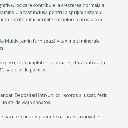
nitivă, iod care contribuie la creșterea normală a
tamina C a fost inclusă pentru a sprijini sistemul
 beta-carotenului permite corpului să producă în
ula Multivitamin furnizează vitamine și minerale
os.
perți, fără umpluturi artificiale și fără substanțe
OMG sau ulei de palmier.
dat. Depozitați într-un loc răcoros și uscat, ferit
 un stil de viață sănătos.
se bazează pe componente naturale și inovație.