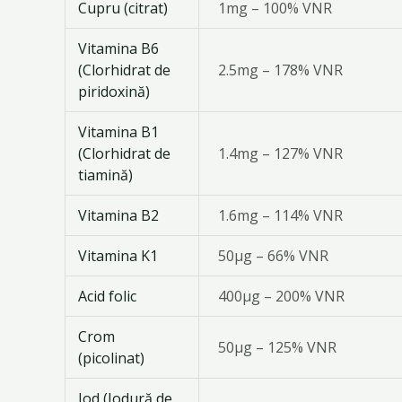
Cupru (citrat)
1mg – 100% VNR
Vitamina B6
(Clorhidrat de
2.5mg – 178% VNR
piridoxină)
Vitamina B1
(Clorhidrat de
1.4mg – 127% VNR
tiamină)
Vitamina B2
1.6mg – 114% VNR
Vitamina K1
50μg – 66% VNR
Acid folic
400μg – 200% VNR
Crom
50μg – 125% VNR
(picolinat)
Iod (Iodură de