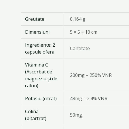
Greutate
0,164 g
Dimensiuni
5 × 5 × 10 cm
Ingrediente: 2
Cantitate
capsule ofera
Vitamina C
(Ascorbat de
200mg – 250% VNR
magneziu și de
calciu)
Potasiu (citrat)
48mg – 2.4% VNR
Colină
50mg
(bitartrat)