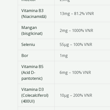
Vitamina B3
13mg – 81.2% VNR
(Niacinamidă)
Mangan
2mg – 1000% VNR
(bisglicinat)
Seleniu
55μg – 100% VNR
Bor
1mg
Vitamina B5
(Acid D-
6mg – 100% VNR
pantotenic)
Vitamina D3
(Colecalciferol)
10μg – 200% VNR
(400UI)