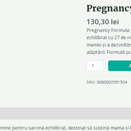
Pregnanc
Cantitate
Pregnancy
130,30
lei
Formula
Multivitamin
Pregnancy Formula M
echilibrat cu 27 de n
mamei și a dezvoltări
alăptării. Formulă pură
SKU:
5060003591504
0)
ine pentru sarcină echilibrat, destinat să susțină mama și b