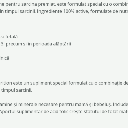
ne pentru sarcina premiat, este formulat special cu o combin
în timpul sarcinii. Ingrediente 100% active, formulate de nutri
ea fetală
i 3, precum și în perioada alăptării
lnică
ition este un supliment special formulat cu o combinație de
timpul sarcinii.
amine și minerale necesare pentru mamă și bebeluș. Include 4
Aportul suplimentar de acid folic crește statutul de folat mat