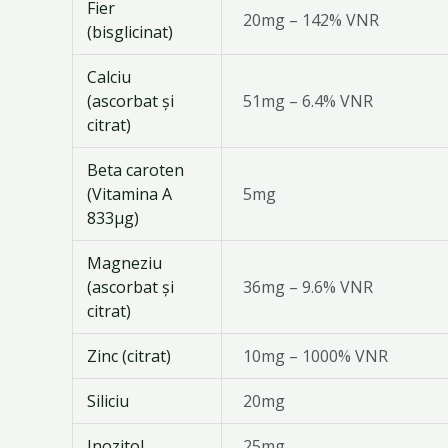
Fier
20mg – 142% VNR
(bisglicinat)
Calciu
(ascorbat și
51mg – 6.4% VNR
citrat)
Beta caroten
(Vitamina A
5mg
833μg)
Magneziu
(ascorbat și
36mg – 9.6% VNR
citrat)
Zinc (citrat)
10mg – 1000% VNR
Siliciu
20mg
Inozitol
25mg