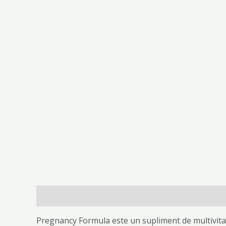
Descriere
Informații suplimentare
Recenzii (
Pregnancy Formula este un supliment de multivitam