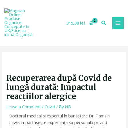
Skip
MAI
to
MEN
content
Search
315,38
lei
Recuperarea după Covid de
lungă durată: Impactul
reacțiilor alergice
Leave a Comment
/
Covid
/ By
NB
Doctorul medical și expertul în bunăstare Dr. Tamsin
Lewis împărtășește experiența sa personală privind