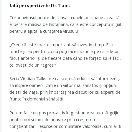
Iată perspectivele Dr. Tam:
Coronavirusul poate declanșa la unele persoane această
eliberare masivă de histamină, care este concepută inițial
pentru a ajuta la curățarea virusului.
„Cred că este foarte important să investim timp. Este
foarte greu pentru că nu poți face lucrurile pe care le-ai
făcut anterior și de fiecare dată când te forțezi să le faci,
te lovești de un regres.”
Seria Viridian Talks are ca scop să educe, să informeze și
să inspire oamenii către un viitor mai sănătos și opțiuni
de stil de viață, prin împărtășirea discuțiilor cu experți de
frunte în domeniul sănătății.
Putem face un pas pro-activ în gestionarea auto-îngrijirii
pentru noi și familiile noastre prin creșterea
conștientizării resurselor comunitare valoroase, cum ar fi