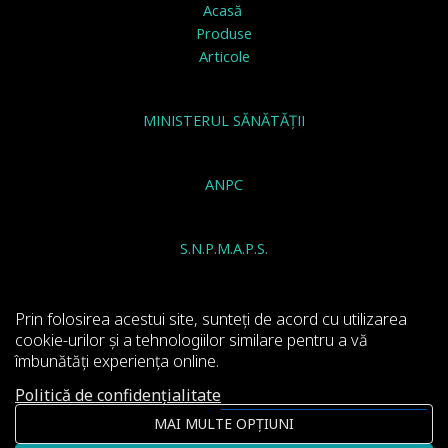
Acasă
Produse
Articole
MINISTERUL SĂNĂTĂȚII
ANPC
S.N.P.M.A.P.S.
INSTITUTUL NATIONAL DE SANATATE PUBLICA
Prin folosirea acestui site, sunteți de acord cu utilizarea
cookie-urilor și a tehnologiilor similare pentru a vă
îmbunătăți experiența online.
Politică de confidențialitate
Copyright © 2026 | Viridian
MAI MULTE OPȚIUNI