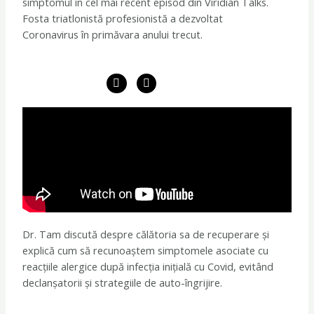
simptomul în cel mai recent episod din Viridian Talks.
Fosta triatlonistă profesionistă a dezvoltat
Coronavirus în primăvara anului trecut.
F
I
a
n
c
s
e
t
b
a
o
g
o
r
k
a
m
Dr. Tam discută despre călătoria sa de recuperare și
explică cum să recunoaștem simptomele asociate cu
reacțiile alergice după infecția inițială cu Covid, evitând
declanșatorii și strategiile de auto-îngrijire.