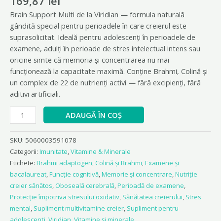
169,87
lei
Brain Support Multi de la Viridian — formula naturală
gândită special pentru perioadele în care creierul este
suprasolicitat. Ideală pentru adolescenți în perioadele de
examene, adulți în perioade de stres intelectual intens sau
oricine simte că memoria și concentrarea nu mai
funcționează la capacitate maximă. Conține Brahmi, Colină și
un complex de 22 de nutrienți activi — fără excipienți, fără
aditivi artificiali.
ADAUGĂ ÎN COȘ
SKU:
5060003591078
Categorii:
Imunitate
,
Vitamine & Minerale
Etichete:
Brahmi adaptogen
,
Colină și Brahmi
,
Examene și
bacalaureat
,
Funcție cognitivă
,
Memorie și concentrare
,
Nutriție
creier sănătos
,
Oboseală cerebrală
,
Perioadă de examene
,
Protecție împotriva stresului oxidativ
,
Sănătatea creierului
,
Stres
mental
,
Supliment multivitamine creier
,
Supliment pentru
adolescenți
,
Viridian
,
Vitamine și minerale