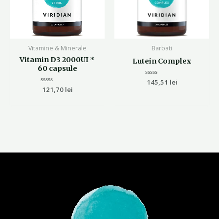
Vitamine & Minerale
Barbati
Vitamin D3 2000UI *
Lutein Complex
60 capsule
Evaluat
145,51
lei
la
Evaluat
121,70
lei
0
la
din
0
5
din
5