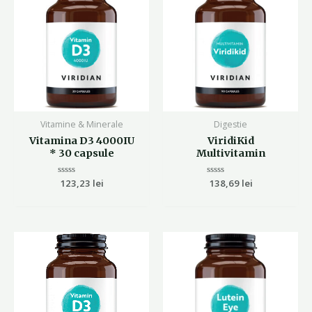
Vitamine & Minerale
Digestie
Vitamina D3 4000IU
ViridiKid
* 30 capsule
Multivitamin
Evaluat
123,23
lei
Evaluat
138,69
lei
la
la
0
0
din
din
5
5