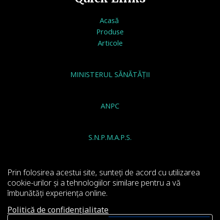
Acasă
Produse
Articole
MINISTERUL SĂNĂTĂȚII
ANPC
S.N.P.M.A.P.S.
INSTITUTUL NATIONAL DE SANATATE PUBLICA
Prin folosirea acestui site, sunteți de acord cu utilizarea
cookie-urilor și a tehnologiilor similare pentru a vă
îmbunătăți experiența online.
Politică de confidențialitate
Copyright © 2026 | Viridian