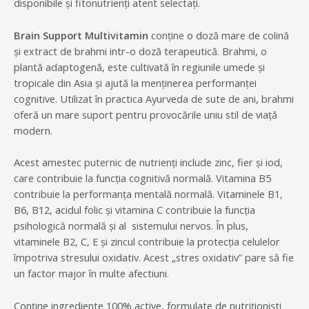
disponibile și fitonutrienți atent selectați.
Brain Support Multivitamin
conține o doză mare de colină
și extract de brahmi intr-o doză terapeutică. Brahmi, o
plantă adaptogenă, este cultivată în regiunile umede și
tropicale din Asia și ajută la menținerea performanței
cognitive. Utilizat în practica Ayurveda de sute de ani, brahmi
oferă un mare suport pentru provocările uniu stil de viață
modern.
Acest amestec puternic de nutrienți include zinc, fier și iod,
care contribuie la funcția cognitivă normală. Vitamina B5
contribuie la performanța mentală normală. Vitaminele B1,
B6, B12, acidul folic și vitamina C contribuie la funcția
psihologică normală și al sistemului nervos. În plus,
vitaminele B2, C, E și zincul contribuie la protecția celulelor
împotriva stresului oxidativ. Acest „stres oxidativ” pare să fie
un factor major în multe afectiuni.
Conține ingrediente 100% active, formulate de nutriționiști