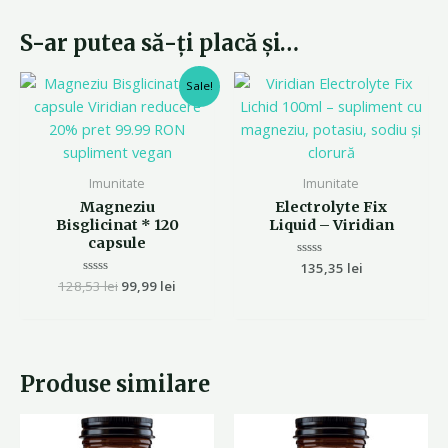
S-ar putea să-ți placă și…
Prețul
Prețul
Sale!
inițial
curent
a
este:
fost:
99,99 lei.
128,53 lei.
Imunitate
Imunitate
Magneziu
Electrolyte Fix
Bisglicinat * 120
Liquid – Viridian
capsule
Evaluat
135,35
lei
la
128,53
Evaluat
lei
99,99
lei
0
la
din
0
5
din
5
Produse similare